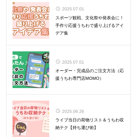
2025.07.01
CUTIE STREET 初の全国ツアー12
スポーツ観戦、文化祭や発表会に！
都市15公演
手作り応援うちわで盛り上げるアイ
デア集
2025.07.01
夏uuu祭（なつまつり）開催
オーダー・完成品のご注文方法（応
援うちわ専門店MOMO）
松田聖子、通算54作目のアルバムが
2025.06.26
TOP10入り！女性歴代1位タイの快
ライブ当日の荷物リスト＆うちわ収
挙達成
納テク【持ち運び術】