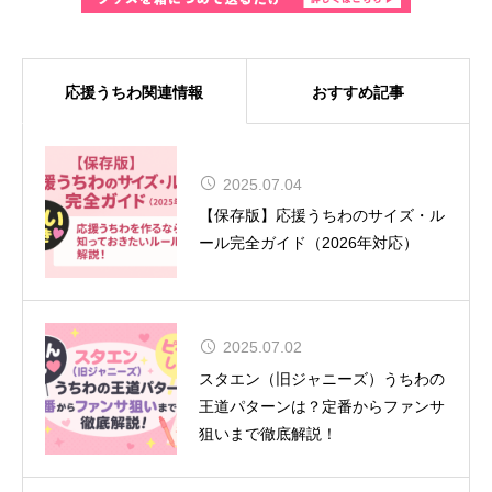
応援うちわ関連情報
おすすめ記事
MUSE、8年ぶりの来日が決定！大
2025.07.04
阪では『SONIC EXPO 2025』のヘ
【保存版】応援うちわのサイズ・ル
ッドライナーとして特別公演を実施
ール完全ガイド（2026年対応）
2025.07.02
舞台『呪術廻戦』-懐玉・玉折- 全キ
スタエン（旧ジャニーズ）うちわの
ャスト＆ビジュアル解禁！
王道パターンは？定番からファンサ
狙いまで徹底解説！