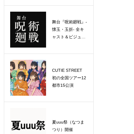
ッドライナーとし
て特別公演を実施
舞台『呪術廻戦』-
懐玉・玉折- 全キ
ャスト＆ビジュア
ル解禁！
CUTIE STREET
初の全国ツアー12
都市15公演
夏uuu祭（なつま
つり）開催