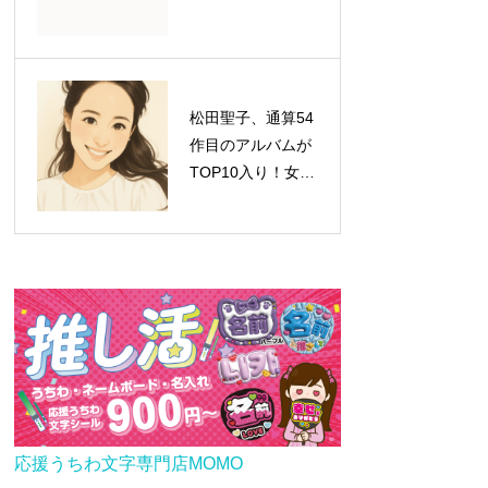
松田聖子、通算54
作目のアルバムが
TOP10入り！女性
歴代1位タイの快
挙達成
応援うちわ文字専門店MOMO