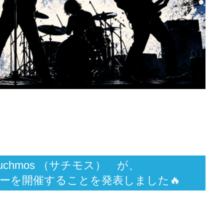
chmos （サチモス） が、
ーを開催することを発表しました🔥