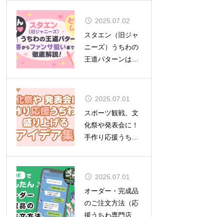
2025.07.02
スタエン（旧ジャ
ニーズ）うちわの
王道パターンは？
定番からファンサ
狙いまで徹底解
説！
2025.07.01
スポーツ観戦、文
化祭や発表会に！
手作り応援うちわ
で盛り上げるアイ
デア集
2025.07.01
オーダー・完成品
のご注文方法（応
援うちわ専門店