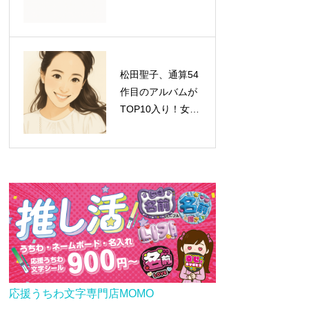
松田聖子、通算54
作目のアルバムが
TOP10入り！女性
歴代1位タイの快
挙達成
応援うちわ文字専門店MOMO