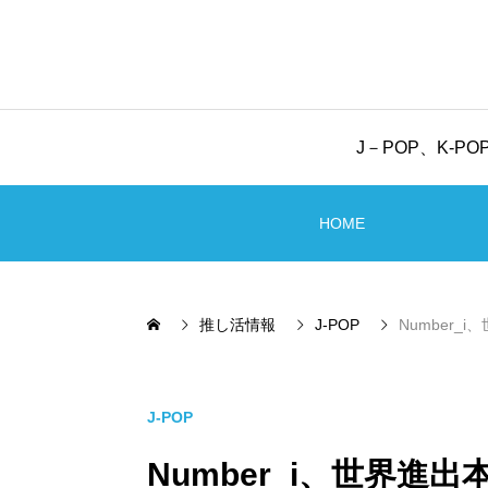
J－POP、K-
HOME
推し活情報
J-POP
Number
J-POP
Number_i、世界