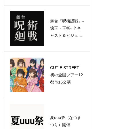
ッドライナーとし
て特別公演を実施
舞台『呪術廻戦』-
懐玉・玉折- 全キ
ャスト＆ビジュア
ル解禁！
CUTIE STREET
初の全国ツアー12
都市15公演
夏uuu祭（なつま
つり）開催