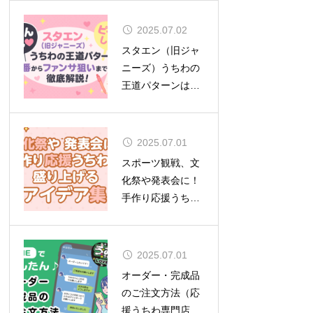
2025.07.02
スタエン（旧ジャ
ニーズ）うちわの
王道パターンは？
定番からファンサ
狙いまで徹底解
説！
2025.07.01
スポーツ観戦、文
化祭や発表会に！
手作り応援うちわ
で盛り上げるアイ
デア集
2025.07.01
オーダー・完成品
のご注文方法（応
援うちわ専門店