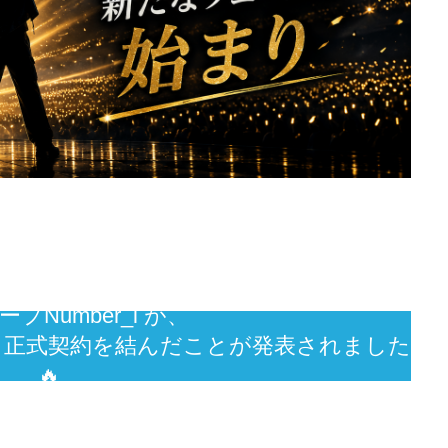
プNumber_i が、
と正式契約を結んだことが発表されました
🔥