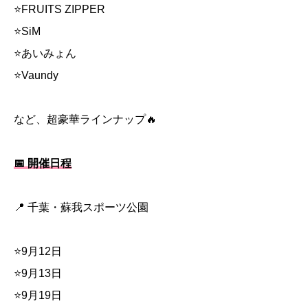
⭐FRUITS ZIPPER
⭐SiM
⭐あいみょん
⭐Vaundy
など、超豪華ラインナップ🔥
📅 開催日程
📍 千葉・蘇我スポーツ公園
⭐9月12日
⭐9月13日
⭐9月19日