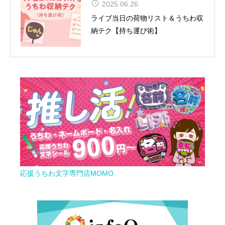
松田聖子、通算54作目のアルバムが
2025.06.26
TOP10入り！女性歴代1位タイの快
ライブ当日の荷物リスト＆うちわ収
挙達成
納テク【持ち運び術】
応援うちわ文字専門店MOMO