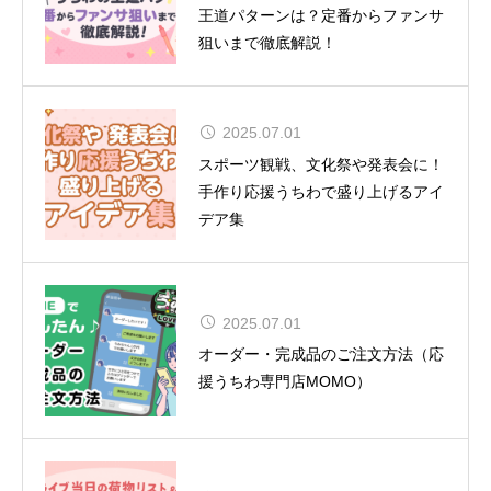
ャスト＆ビジュアル解禁！
王道パターンは？定番からファンサ
狙いまで徹底解説！
2025.07.01
CUTIE STREET 初の全国ツアー12
スポーツ観戦、文化祭や発表会に！
都市15公演
手作り応援うちわで盛り上げるアイ
デア集
2025.07.01
夏uuu祭（なつまつり）開催
オーダー・完成品のご注文方法（応
援うちわ専門店MOMO）