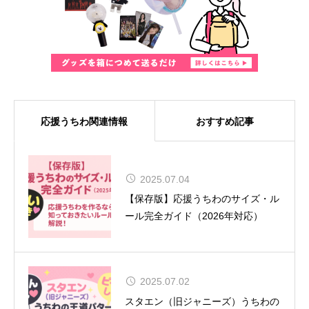
応援うちわ関連情報
おすすめ記事
MUSE、8年ぶりの来日が決定！大
2025.07.04
阪では『SONIC EXPO 2025』のヘ
【保存版】応援うちわのサイズ・ル
ッドライナーとして特別公演を実施
ール完全ガイド（2026年対応）
2025.07.02
舞台『呪術廻戦』-懐玉・玉折- 全キ
スタエン（旧ジャニーズ）うちわの