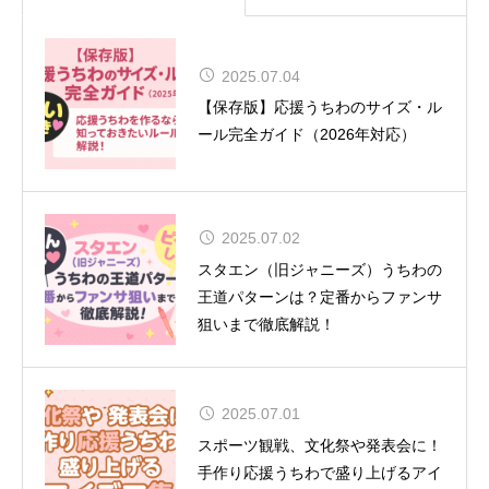
MUSE、8年ぶりの来日が決定！大
2025.07.04
阪では『SONIC EXPO 2025』のヘ
【保存版】応援うちわのサイズ・ル
ッドライナーとして特別公演を実施
ール完全ガイド（2026年対応）
2025.07.02
舞台『呪術廻戦』-懐玉・玉折- 全キ
スタエン（旧ジャニーズ）うちわの
ャスト＆ビジュアル解禁！
王道パターンは？定番からファンサ
狙いまで徹底解説！
2025.07.01
CUTIE STREET 初の全国ツアー12
スポーツ観戦、文化祭や発表会に！
都市15公演
手作り応援うちわで盛り上げるアイ