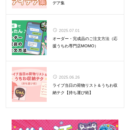
デア集
2025.07.01
夏uuu祭（なつまつり）開催
オーダー・完成品のご注文方法（応
援うちわ専門店MOMO）
松田聖子、通算54作目のアルバムが
2025.06.26
TOP10入り！女性歴代1位タイの快
ライブ当日の荷物リスト＆うちわ収
挙達成
納テク【持ち運び術】