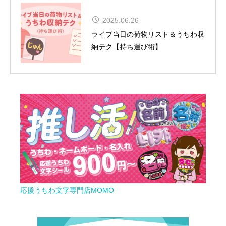
松田聖子、通算54作目のアルバムが
2025.06.26
TOP10入り！女性歴代1位タイの快
ライブ当日の荷物リスト＆うちわ収
挙達成
納テク【持ち運び術】
応援うちわ文字専門店MOMO