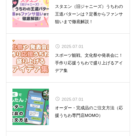
舞台『呪術廻戦』-懐玉・玉折- 全キ
スタエン（旧ジャニーズ）うちわの
ャスト＆ビジュアル解禁！
王道パターンは？定番からファンサ
狙いまで徹底解説！
2025.07.01
CUTIE STREET 初の全国ツアー12
スポーツ観戦、文化祭や発表会に！
都市15公演
手作り応援うちわで盛り上げるアイ
デア集
2025.07.01
夏uuu祭（なつまつり）開催
オーダー・完成品のご注文方法（応
援うちわ専門店MOMO）