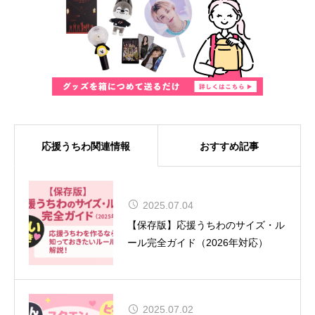
応援うちわ関連情報
おすすめ記事
MUSE、8年ぶりの来日が決定！大
2025.07.04
阪では『SONIC EXPO 2025』のヘ
【保存版】応援うちわのサイズ・ル
ッドライナーとして特別公演を実施
ール完全ガイド（2026年対応）
2025.07.02