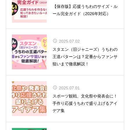
阪では『SONIC EXPO 2025』のヘ
【保存版】応援うちわのサイズ・ル
ッドライナーとして特別公演を実施
ール完全ガイド（2026年対応）
2025.07.02
舞台『呪術廻戦』-懐玉・玉折- 全キ
スタエン（旧ジャニーズ）うちわの
ャスト＆ビジュアル解禁！
王道パターンは？定番からファンサ
狙いまで徹底解説！
2025.07.01
CUTIE STREET 初の全国ツアー12
スポーツ観戦、文化祭や発表会に！
都市15公演
手作り応援うちわで盛り上げるアイ
デア集