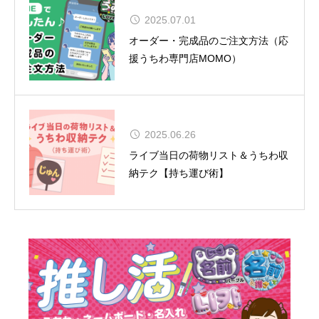
2025.07.01
夏uuu祭（なつまつり）開催
オーダー・完成品のご注文方法（応
援うちわ専門店MOMO）
松田聖子、通算54作目のアルバムが
2025.06.26
TOP10入り！女性歴代1位タイの快
ライブ当日の荷物リスト＆うちわ収
挙達成
納テク【持ち運び術】