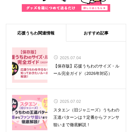
応援うちわ関連情報
おすすめ記事
MUSE、8年ぶりの来日が決定！大
2025.07.04
阪では『SONIC EXPO 2025』のヘ
【保存版】応援うちわのサイズ・ル
ッドライナーとして特別公演を実施
ール完全ガイド（2026年対応）
2025.07.02
舞台『呪術廻戦』-懐玉・玉折- 全キ
スタエン（旧ジャニーズ）うちわの
ャスト＆ビジュアル解禁！
王道パターンは？定番からファンサ
狙いまで徹底解説！