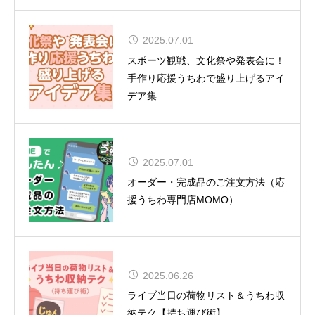
2025.07.01
CUTIE STREET 初の全国ツアー12
スポーツ観戦、文化祭や発表会に！
都市15公演
手作り応援うちわで盛り上げるアイ
デア集
2025.07.01
夏uuu祭（なつまつり）開催
オーダー・完成品のご注文方法（応
援うちわ専門店MOMO）
松田聖子、通算54作目のアルバムが
2025.06.26
TOP10入り！女性歴代1位タイの快
ライブ当日の荷物リスト＆うちわ収
挙達成
納テク【持ち運び術】