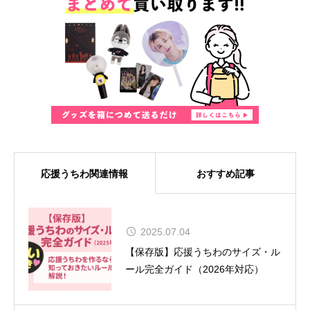
応援うちわ関連情報
おすすめ記事
MUSE、8年ぶりの来日が決定！大
2025.07.04
阪では『SONIC EXPO 2025』のヘ
【保存版】応援うちわのサイズ・ル
ッドライナーとして特別公演を実施
ール完全ガイド（2026年対応）