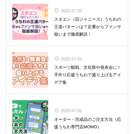
2025.07.02
舞台『呪術廻戦』-懐玉・玉折- 全キ
スタエン（旧ジャニーズ）うちわの
ャスト＆ビジュアル解禁！
王道パターンは？定番からファンサ
狙いまで徹底解説！
2025.07.01
CUTIE STREET 初の全国ツアー12
スポーツ観戦、文化祭や発表会に！
都市15公演
手作り応援うちわで盛り上げるアイ
デア集
2025.07.01
夏uuu祭（なつまつり）開催
オーダー・完成品のご注文方法（応
援うちわ専門店MOMO）