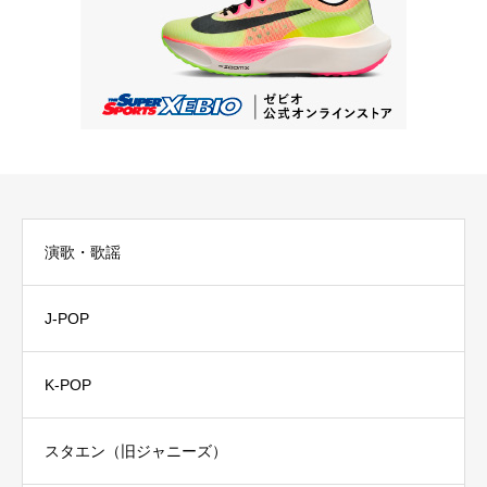
演歌・歌謡
J-POP
K-POP
スタエン（旧ジャニーズ）