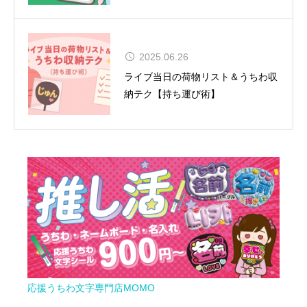
松田聖子、通算54作目のアルバムが
2025.06.26
TOP10入り！女性歴代1位タイの快
ライブ当日の荷物リスト＆うちわ収
挙達成
納テク【持ち運び術】
応援うちわ文字専門店MOMO