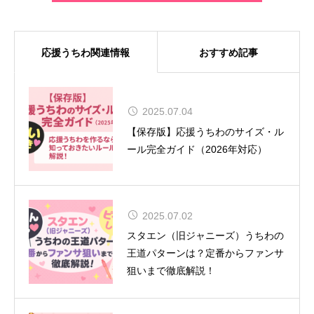
応援うちわ関連情報
おすすめ記事
MUSE、8年ぶりの来日が決定！大
2025.07.04
阪では『SONIC EXPO 2025』のヘ
【保存版】応援うちわのサイズ・ル
ッドライナーとして特別公演を実施
ール完全ガイド（2026年対応）
2025.07.02
舞台『呪術廻戦』-懐玉・玉折- 全キ
スタエン（旧ジャニーズ）うちわの
ャスト＆ビジュアル解禁！
王道パターンは？定番からファンサ
狙いまで徹底解説！