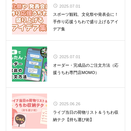
2025.07.01
CUTIE STREET 初の全国ツアー12
スポーツ観戦、文化祭や発表会に！
都市15公演
手作り応援うちわで盛り上げるアイ
デア集
2025.07.01
夏uuu祭（なつまつり）開催
オーダー・完成品のご注文方法（応
援うちわ専門店MOMO）
松田聖子、通算54作目のアルバムが
2025.06.26
TOP10入り！女性歴代1位タイの快
ライブ当日の荷物リスト＆うちわ収
挙達成
納テク【持ち運び術】