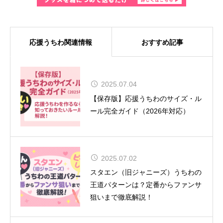
応援うちわ関連情報
おすすめ記事
MUSE、8年ぶりの来日が決定！大
2025.07.04
阪では『SONIC EXPO 2025』のヘ
【保存版】応援うちわのサイズ・ル
ッドライナーとして特別公演を実施
ール完全ガイド（2026年対応）
2025.07.02
舞台『呪術廻戦』-懐玉・玉折- 全キ
スタエン（旧ジャニーズ）うちわの
ャスト＆ビジュアル解禁！
王道パターンは？定番からファンサ
狙いまで徹底解説！