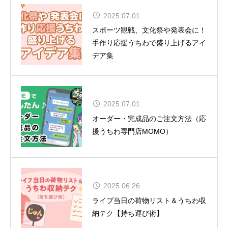
2025.07.01
CUTIE STREET 初の全国ツアー12
スポーツ観戦、文化祭や発表会に！
都市15公演
手作り応援うちわで盛り上げるアイ
デア集
2025.07.01
夏uuu祭（なつまつり）開催
オーダー・完成品のご注文方法（応
援うちわ専門店MOMO）
松田聖子、通算54作目のアルバムが
2025.06.26
TOP10入り！女性歴代1位タイの快
ライブ当日の荷物リスト＆うちわ収
挙達成
納テク【持ち運び術】