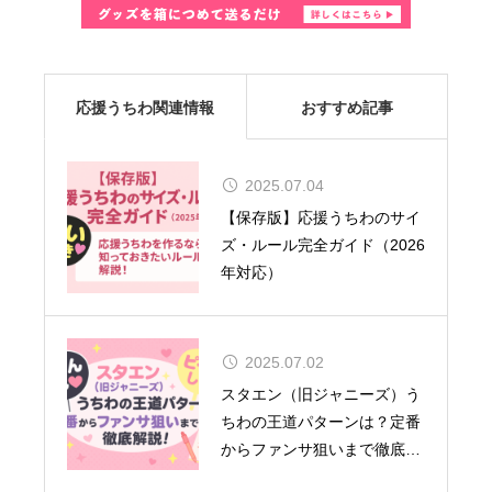
応援うちわ関連情報
おすすめ記事
2025.07.04
MUSE、8年ぶりの来日が決
【保存版】応援うちわのサイ
定！大阪では『SONIC EXPO
ズ・ルール完全ガイド（2026
2025』のヘッドライナーとし
年対応）
て特別公演を実施
2025.07.02
舞台『呪術廻戦』-懐玉・玉
スタエン（旧ジャニーズ）う
折- 全キャスト＆ビジュアル
ちわの王道パターンは？定番
解禁！
からファンサ狙いまで徹底解
説！