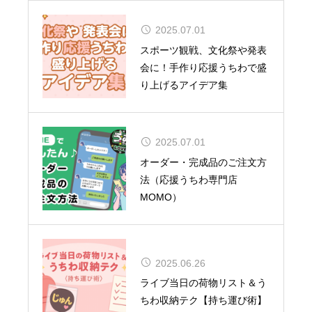
2025.07.01
CUTIE STREET 初の全国ツ
スポーツ観戦、文化祭や発表
アー12都市15公演
会に！手作り応援うちわで盛
り上げるアイデア集
2025.07.01
オーダー・完成品のご注文方
夏uuu祭（なつまつり）開催
法（応援うちわ専門店
MOMO）
松田聖子、通算54作目のアル
2025.06.26
バムがTOP10入り！女性歴代
ライブ当日の荷物リスト＆う
1位タイの快挙達成
ちわ収納テク【持ち運び術】