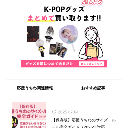
応援うちわ関連情報
おすすめ記事
MUSE、8年ぶりの来日が決定！大
2025.07.04
阪では『SONIC EXPO 2025』のヘ
【保存版】応援うちわのサイズ・ル
ッドライナーとして特別公演を実施
ール完全ガイド（2026年対応）