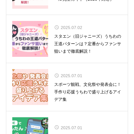
2025.07.02
舞台『呪術廻戦』-懐玉・玉折- 全キ
スタエン（旧ジャニーズ）うちわの
ャスト＆ビジュアル解禁！
王道パターンは？定番からファンサ
狙いまで徹底解説！
2025.07.01
CUTIE STREET 初の全国ツアー12
スポーツ観戦、文化祭や発表会に！
都市15公演
手作り応援うちわで盛り上げるアイ
デア集
2025.07.01