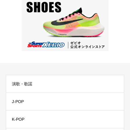
演歌・歌謡
J-POP
K-POP