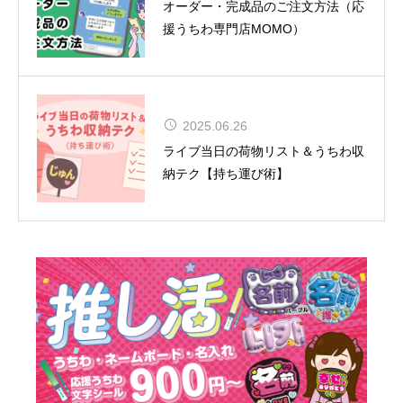
夏uuu祭（なつまつり）開催
オーダー・完成品のご注文方法（応
援うちわ専門店MOMO）
松田聖子、通算54作目のアルバムが
2025.06.26
TOP10入り！女性歴代1位タイの快
ライブ当日の荷物リスト＆うちわ収
挙達成
納テク【持ち運び術】