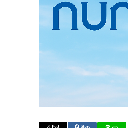
Post
Share
Line