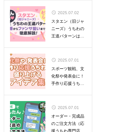
2025.07.02
スタエン（旧ジャ
ニーズ）うちわの
王道パターンは？
定番からファンサ
狙いまで徹底解
説！
2025.07.01
スポーツ観戦、文
化祭や発表会に！
手作り応援うちわ
で盛り上げるアイ
デア集
2025.07.01
オーダー・完成品
のご注文方法（応
援うちわ専門店