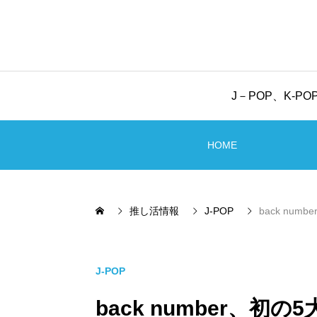
J－POP、K-
HOME
推し活情報
J-POP
back nu
J-POP
back number、