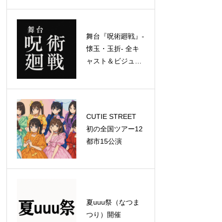
ッドライナーとし
て特別公演を実施
舞台『呪術廻戦』-
懐玉・玉折- 全キ
ャスト＆ビジュア
ル解禁！
CUTIE STREET
初の全国ツアー12
都市15公演
夏uuu祭（なつま
つり）開催