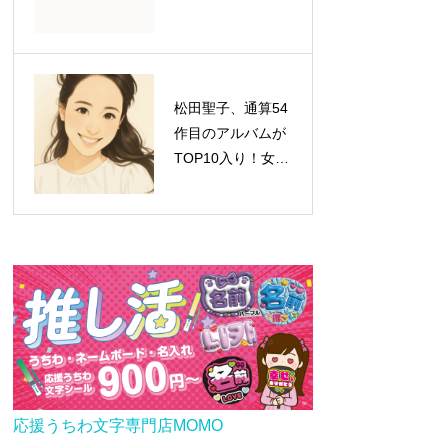
松田聖子、通算54
作目のアルバムが
TOP10入り！女性
歴代1位タイの快
挙達成
応援うちわ文字専門店MOMO