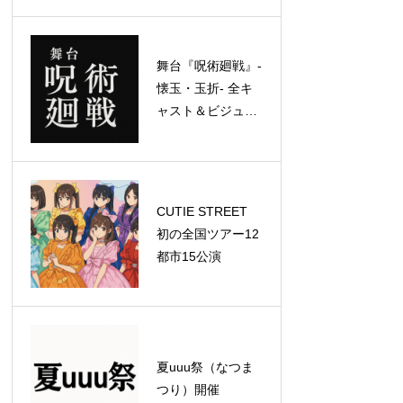
ッドライナーとし
て特別公演を実施
舞台『呪術廻戦』-
懐玉・玉折- 全キ
ャスト＆ビジュア
ル解禁！
CUTIE STREET
初の全国ツアー12
都市15公演
夏uuu祭（なつま
つり）開催