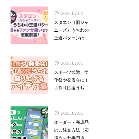
2025.07.02
スタエン（旧ジャ
ニーズ）うちわの
王道パターンは？
定番からファンサ
狙いまで徹底解
説！
2025.07.01
スポーツ観戦、文
化祭や発表会に！
手作り応援うちわ
で盛り上げるアイ
デア集
2025.07.01
オーダー・完成品
のご注文方法（応
援うちわ専門店