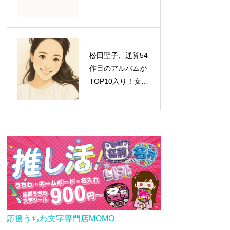
松田聖子、通算54
作目のアルバムが
TOP10入り！女性
歴代1位タイの快
挙達成
応援うちわ文字専門店MOMO