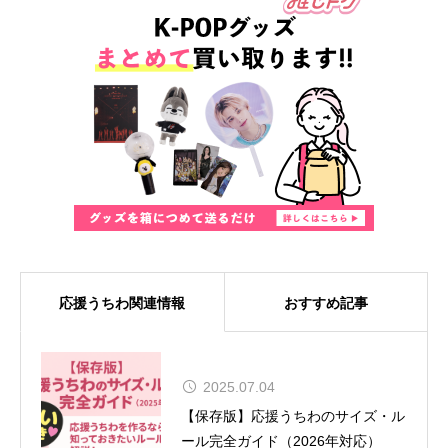
応援うちわ関連情報
おすすめ記事
MUSE、8年ぶりの来日が決定！大
2025.07.04
阪では『SONIC EXPO 2025』のヘ
【保存版】応援うちわのサイズ・ル
ッドライナーとして特別公演を実施
ール完全ガイド（2026年対応）