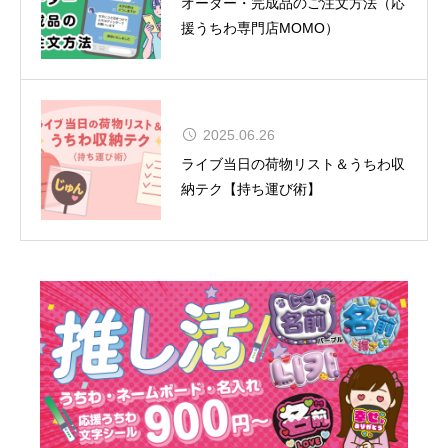
オーダー・完成品のご注文方法（応
援うちわ専門店MOMO）
松田聖子、通算54作目のアルバムが
2025.06.26
TOP10入り！女性歴代1位タイの快
ライブ当日の荷物リスト＆うちわ収
挙達成
納テク【持ち運び術】