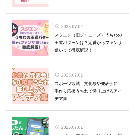
2025.07.02
舞台『呪術廻戦』-懐玉・玉折- 全キ
スタエン（旧ジャニーズ）うちわの
ャスト＆ビジュアル解禁！
王道パターンは？定番からファンサ
狙いまで徹底解説！
2025.07.01
CUTIE STREET 初の全国ツアー12
スポーツ観戦、文化祭や発表会に！
都市15公演
手作り応援うちわで盛り上げるアイ
デア集
2025.07.01
夏uuu祭（なつまつり）開催